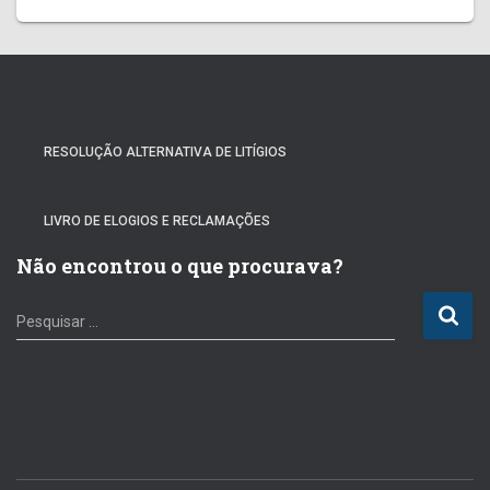
RESOLUÇÃO ALTERNATIVA DE LITÍGIOS
LIVRO DE ELOGIOS E RECLAMAÇÕES
Não encontrou o que procurava?
P
Pesquisar …
e
s
q
u
i
s
a