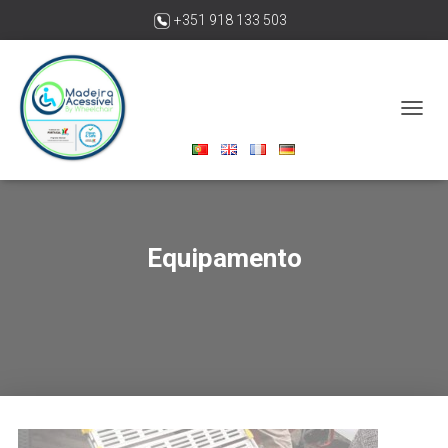
+351 918 133 503
madeiraacessivelbywheelchair@gmail.com
A
L
T
E
R
N
A
Equipamento
R
A
N
A
V
E
G
A
Ç
Ã
O