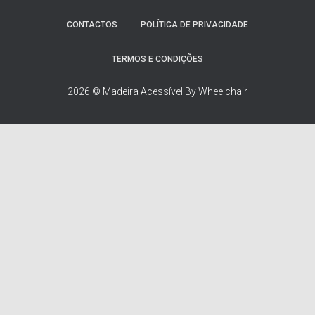
r
p
CONTACTOS
POLÍTICA DE PRIVACIDADE
o
r
TERMOS E CONDIÇÕES
:
2026 © Madeira Acessível By Wheelchair