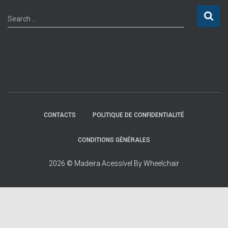
S
Search …
e
a
r
c
h
f
o
r
:
CONTACTS
POLITIQUE DE CONFIDENTIALITÉ
CONDITIONS GÉNÉRALES
2026 © Madeira Acessível By Wheelchair