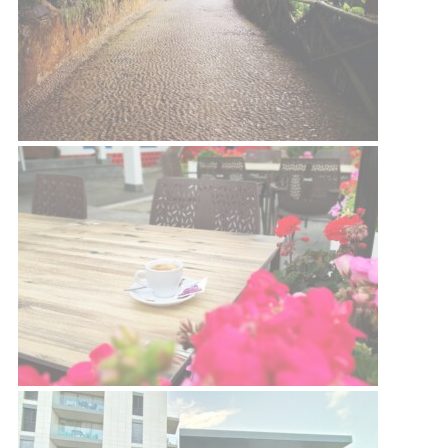
I
G
A
T
I
O
N