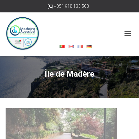
+351 918 133 503
madeiraacessivelbywheelchair@gmail.com
O
U
V
R
I
R
Île de Madère
/
F
E
R
M
E
R
L
A
N
A
V