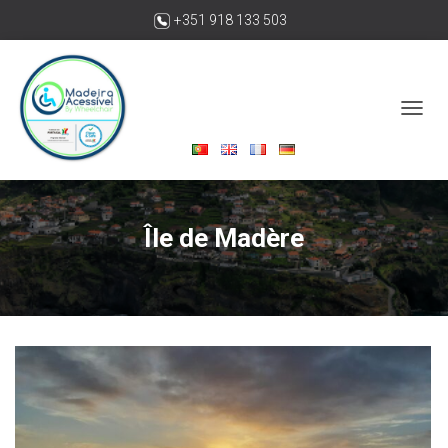
+351 918 133 503
madeiraacessivelbywheelchair@gmail.com
O
U
V
R
I
R
Île de Madère
/
F
E
R
M
E
R
L
A
N
A
V