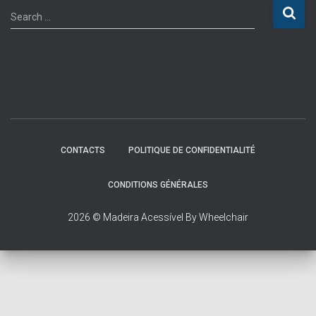
S
Search …
e
a
r
c
h
f
o
r
:
CONTACTS
POLITIQUE DE CONFIDENTIALITÉ
CONDITIONS GÉNÉRALES
2026 © Madeira Acessível By Wheelchair