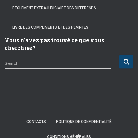
RÈGLEMENT EXTRAJUDICIAIRE DES DIFFÉRENDS
LIVRE DES COMPLIMENTS ET DES PLAINTES
Vous n’avez pas trouvé ce que vous
cherchiez?
S
Search …
e
a
r
c
h
f
o
r
:
CONTACTS
POLITIQUE DE CONFIDENTIALITÉ
CONDITIONS GÉNÉRALES