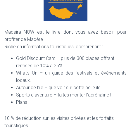
I
G
A
T
I
Madeira NOW est le livre dont vous avez besoin pour
O
N
profiter de Madère.
Riche en informations touristiques, comprenant :
Gold Discount Card – plus de 300 places offrant
remises de 10% à 25%.
What’s On – un guide des festivals et événements
locaux.
Autour de l’île – que voir sur cette belle île.
Sports d’aventure – faites monter l’adrénaline !
Plans
10 % de réduction sur les visites privées et les forfaits
touristiques.