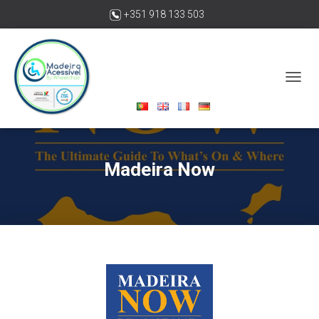
+351 918 133 503
madeiraacessivelbywheelchair@gmail.com
O
U
V
R
I
R
Madeira Now
/
F
E
R
M
E
R
L
A
N
A
V