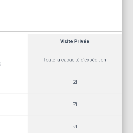
Visite Privée
Toute la capacité d’expédition
)
☑️
☑️
☑️