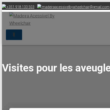
+351 918 133 503
madeiraacessivelbywheelchair@gmail.com
O
U
V
R
I
R
/
Visites pour les aveugl
F
E
R
M
E
R
L
A
N
A