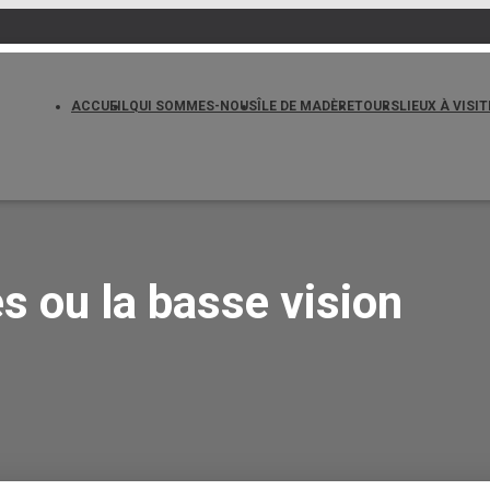
ACCUEIL
QUI SOMMES-NOUS
ÎLE DE MADÈRE
TOURS
LIEUX À VISI
es ou la basse vision