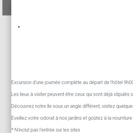
V
I
G
A
T
I
O
N
Excursion d’une journée complète au départ de l’hôtel 9h0
Les lieux à visiter peuvent être ceux qui sont déjà stipulés s
Découvrez notre île sous un angle différent, visitez quelq
Éveillez votre odorat à nos jardins et goûtez à la nourriture 
* N’inclut pas l’entrée sur les sites