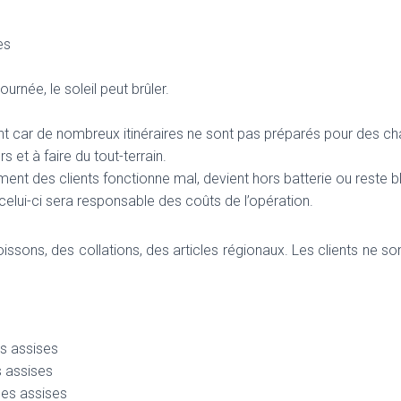
es
urnée, le soleil peut brûler.
 car de nombreux itinéraires ne sont pas préparés pour des cha
 et à faire du tout-terrain.
nt des clients fonctionne mal, devient hors batterie ou reste b
t, celui-ci sera responsable des coûts de l’opération.
issons, des collations, des articles régionaux. Les clients ne so
es assises
 assises
nes assises