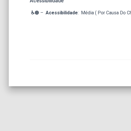
Acessibilidade
♿
🟠 –
Acessibilidade
: Média ( Por Causa Do 