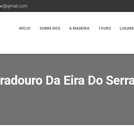
air@gmail.com
INÍCIO
SOBRE NÓS
A MADEIRA
TOURS
LUGARE
radouro Da Eira Do Serr