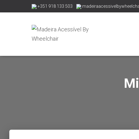
+351 918 133 503
madeiraacessivelbywheelch
Mi