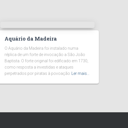
Aquário da Madeira
O Aquário da Madeira foi instalado numa
réplica de um forte de invocação a São João
Baptista. O forte original foi edificado em 1730,
como resposta a investidas e ataques
perpetrados por piratas à povoação
Ler mais…