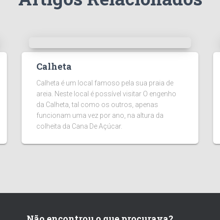
Calheta
Calheta é um local famoso pela sua praia de
areia. Neste local é possível visitar O engenho
da Calheta, tal como os outros, apenas
funcionam uma vez por ano, na altura da
colheita da Cana De Açúcar.
Não encontrou o que procurava?