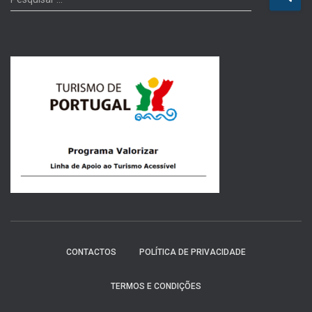
e
s
q
u
i
s
a
r
p
o
r
:
CONTACTOS
POLÍTICA DE PRIVACIDADE
TERMOS E CONDIÇÕES