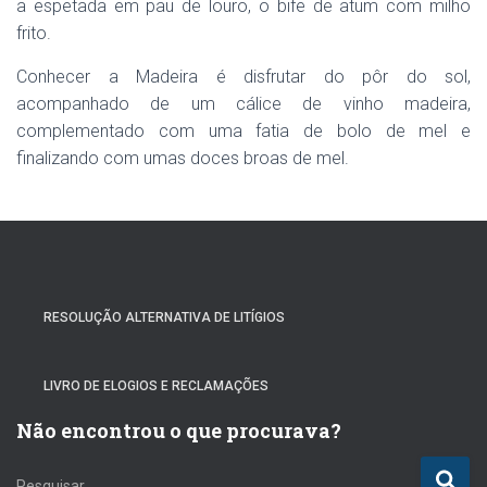
a espetada em pau de louro, o bife de atum com milho
frito.
Conhecer a Madeira é disfrutar do pôr do sol,
acompanhado de um cálice de vinho madeira,
complementado com uma fatia de bolo de mel e
finalizando com umas doces broas de mel.
RESOLUÇÃO ALTERNATIVA DE LITÍGIOS
LIVRO DE ELOGIOS E RECLAMAÇÕES
Não encontrou o que procurava?
P
Pesquisar …