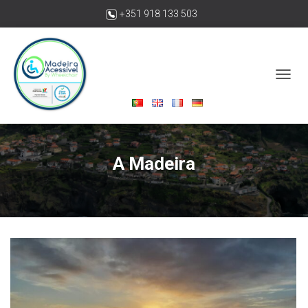
+351 918 133 503
madeiraacessivelbywheelchair@gmail.com
A
L
T
E
R
N
A Madeira
A
R
A
N
A
V
E
G
A
Ç
Ã
O