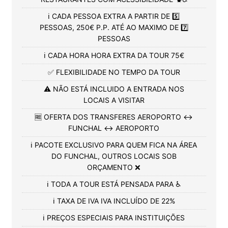
ℹ️ CADA PESSOA EXTRA A PARTIR DE 5️⃣
PESSOAS, 250€ P.P. ATÉ AO MAXIMO DE 7️⃣
PESSOAS
ℹ️ CADA HORA HORA EXTRA DA TOUR 75€
✅ FLEXIBILIDADE NO TEMPO DA TOUR
⚠️ NÃO ESTÁ INCLUIDO A ENTRADA NOS
LOCAIS A VISITAR
🆓 OFERTA DOS TRANSFERES AEROPORTO ↔️
FUNCHAL ↔️ AEROPORTO
ℹ️ PACOTE EXCLUSIVO PARA QUEM FICA NA ÁREA
DO FUNCHAL, OUTROS LOCAIS SOB
ORÇAMENTO ❌
ℹ️ TODA A TOUR ESTÁ PENSADA PARA ♿
ℹ️ TAXA DE IVA IVA INCLUÍDO DE 22%
ℹ️ PREÇOS ESPECIAIS PARA INSTITUIÇÕES