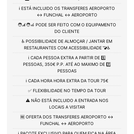
ℹ️ ESTÁ INCLUIDO OS TRANSFERES AEROPORTO
↔️ FUNCHAL ↔️ AEROPORTO
🧑‍🦼🧑‍🦽 PODE SER FEITO COM O EQUIPAMENTO
DO CLIENTE
♿ POSSIBILIDADE DE ALMOÇAR / JANTAR EM
RESTAURANTES COM ACESSIBILIDADE 🚾♿
ℹ️ CADA PESSOA EXTRA A PARTIR DE 5️⃣
PESSOAS, 350€ P.P. ATÉ AO MAXIMO DE 7️⃣
PESSOAS
ℹ️ CADA HORA HORA EXTRA DA TOUR 75€
✅ FLEXIBILIDADE NO TEMPO DA TOUR
⚠️ NÃO ESTÁ INCLUIDO A ENTRADA NOS
LOCAIS A VISITAR
🆓 OFERTA DOS TRANSFERES AEROPORTO ↔️
FUNCHAL ↔️ AEROPORTO
ℹ️ PACOTE EXCLUSIVO PARA QUEM FICA NA ÁREA