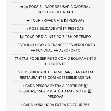
➡️ 🆓 POSSIBLIDADE DE USAR A CADEIRA /
SCOOTER OFF ROAD
➡️ TOUR PRIVADA ATÉ 5️⃣ PESSOAS
ℹ️ POSSIBILIDADE ATÉ 7️⃣ PESSOAS
3️⃣ TOUR DE DIA INTEIRO 7 / 8H DE TEMPO
ℹ️ ESTÁ INCLUIDO OS TRANSFERES AEROPORTO
↔️ FUNCHAL ↔️ AEROPORTO
🧑‍🦽🧑‍🦼 PODE SER FEITO COM O EQUIPAMENTO
DO CLIENTE
♿ POSSIBILIDADE DE ALMOÇAR / JANTAR EM
RESTAURANTES COM ACESSIBILIDADE 🚾♿
ℹ️ CADA PESSOA EXTRA A PARTIR DE 5️⃣
PESSOAS, 150€ P.P. ATÉ AO MAXIMO DE 7️⃣
PESSOAS
ℹ️ CADA HORA HORA EXTRA DA TOUR 75€