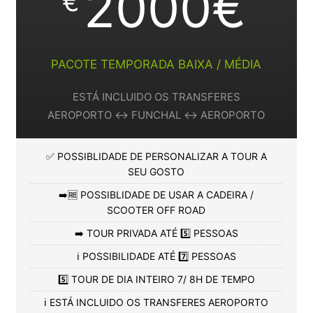
2000€
€
PACOTE TEMPORADA BAIXA / MÉDIA
ESTÁ INCLUIDO OS TRANSFERES
AEROPORTO ↔️ FUNCHAL ↔️ AEROPORTO
✅ POSSIBLIDADE DE PERSONALIZAR A TOUR A
SEU GOSTO
➡️🆓 POSSIBLIDADE DE USAR A CADEIRA /
SCOOTER OFF ROAD
➡️ TOUR PRIVADA ATÉ 5️⃣ PESSOAS
ℹ️ POSSIBILIDADE ATÉ 7️⃣ PESSOAS
5️⃣ TOUR DE DIA INTEIRO 7/ 8H DE TEMPO
ℹ️ ESTÁ INCLUIDO OS TRANSFERES AEROPORTO