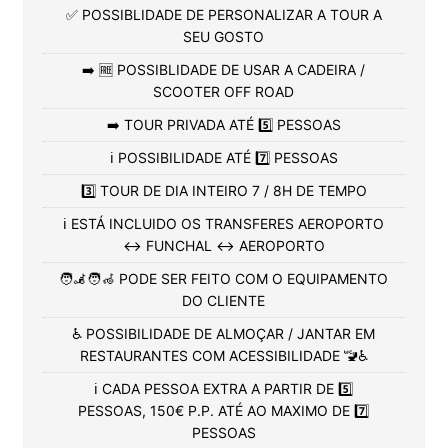
✅ POSSIBLIDADE DE PERSONALIZAR A TOUR A
SEU GOSTO
➡️ 🆓 POSSIBLIDADE DE USAR A CADEIRA /
SCOOTER OFF ROAD
➡️ TOUR PRIVADA ATÉ 5️⃣ PESSOAS
ℹ️ POSSIBILIDADE ATÉ 7️⃣ PESSOAS
3️⃣ TOUR DE DIA INTEIRO 7 / 8H DE TEMPO
ℹ️ ESTÁ INCLUIDO OS TRANSFERES AEROPORTO
↔️ FUNCHAL ↔️ AEROPORTO
🧑‍🦼🧑‍🦽 PODE SER FEITO COM O EQUIPAMENTO
DO CLIENTE
♿ POSSIBILIDADE DE ALMOÇAR / JANTAR EM
RESTAURANTES COM ACESSIBILIDADE 🚾♿
ℹ️ CADA PESSOA EXTRA A PARTIR DE 5️⃣
PESSOAS, 150€ P.P. ATÉ AO MAXIMO DE 7️⃣
PESSOAS