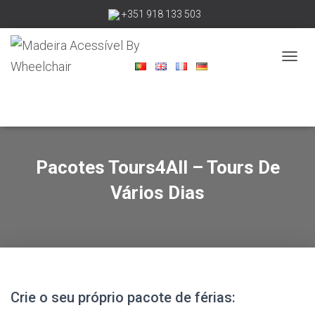
+351 918 133 503
madeiraacessivelbywheelchair@gmail.com
A
L
T
E
R
N
A
R
Pacotes Tours4All – Tours De
A
Vários Dias
N
A
V
E
G
A
Ç
Ã
Crie o seu próprio pacote de férias:
O