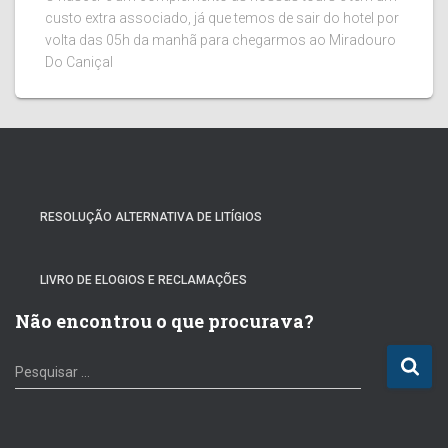
custo extra associado, já que temos de sair do hotel por
volta das 05h da manhã para chegarmos ao Miradouro
Do Caniçal
RESOLUÇÃO ALTERNATIVA DE LITÍGIOS
LIVRO DE ELOGIOS E RECLAMAÇÕES
Não encontrou o que procurava?
P
Pesquisar …
e
s
q