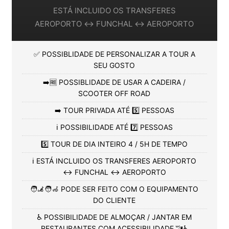
ESTÁ INCLUIDO OS TRANSFERES
AEROPORTO ↔️ FUNCHAL ↔️ AEROPORTO
✅ POSSIBLIDADE DE PERSONALIZAR A TOUR A
SEU GOSTO
➡️🆓 POSSIBLIDADE DE USAR A CADEIRA /
SCOOTER OFF ROAD
➡️ TOUR PRIVADA ATÉ 5️⃣ PESSOAS
ℹ️ POSSIBILIDADE ATÉ 7️⃣ PESSOAS
5️⃣ TOUR DE DIA INTEIRO 4 / 5H DE TEMPO
ℹ️ ESTÁ INCLUIDO OS TRANSFERES AEROPORTO
↔️ FUNCHAL ↔️ AEROPORTO
🧑‍🦼🧑‍🦽 PODE SER FEITO COM O EQUIPAMENTO
DO CLIENTE
♿ POSSIBILIDADE DE ALMOÇAR / JANTAR EM
RESTAURANTES COM ACESSIBILIDADE 🚾♿