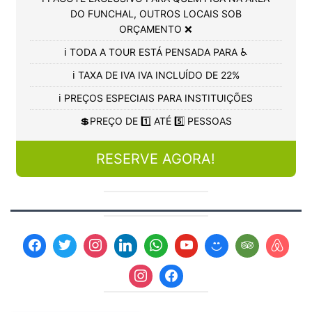
DO FUNCHAL, OUTROS LOCAIS SOB
ORÇAMENTO ❌
ℹ️ TODA A TOUR ESTÁ PENSADA PARA ♿
ℹ️ TAXA DE IVA IVA INCLUÍDO DE 22%
ℹ️ PREÇOS ESPECIAIS PARA INSTITUIÇÕES
💲PREÇO DE 1️⃣ ATÉ 5️⃣ PESSOAS
RESERVE AGORA!