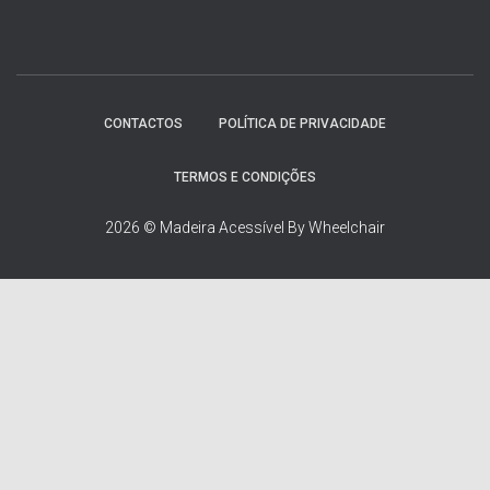
u
i
s
a
r
p
CONTACTOS
POLÍTICA DE PRIVACIDADE
o
r
TERMOS E CONDIÇÕES
:
2026 © Madeira Acessível By Wheelchair