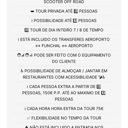
SCOOTER OFF ROAD
➡️ TOUR PRIVADA ATÉ 5️⃣ PESSOAS
ℹ️ POSSIBILIDADE ATÉ 7️⃣ PESSOAS
3️⃣ TOUR DE DIA INTEIRO 7 / 8 DE TEMPO
ℹ️ ESTÁ INCLUIDO OS TRANSFERES AEROPORTO
↔️ FUNCHAL ↔️ AEROPORTO
🧑‍🦼🧑‍🦽 PODE SER FEITO COM O EQUIPAMENTO
DO CLIENTE
♿ POSSIBILIDADE DE ALMOÇAR / JANTAR EM
RESTAURANTES COM ACESSIBILIDADE 🚾♿
ℹ️ CADA PESSOA EXTRA A PARTIR DE 5️⃣
PESSOAS, 150€ P.P. ATÉ AO MAXIMO DE 7️⃣
PESSOAS
ℹ️ CADA HORA HORA EXTRA DA TOUR 75€
✅ FLEXIBILIDADE NO TEMPO DA TOUR
⚠️ NÃO ESTÁ INCLUIDO A ENTRADA NOS