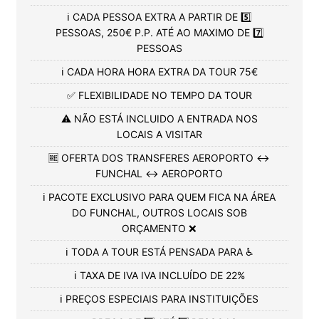
ℹ️ CADA PESSOA EXTRA A PARTIR DE 5️⃣
PESSOAS, 250€ P.P. ATÉ AO MAXIMO DE 7️⃣
PESSOAS
ℹ️ CADA HORA HORA EXTRA DA TOUR 75€
✅ FLEXIBILIDADE NO TEMPO DA TOUR
⚠️ NÃO ESTÁ INCLUIDO A ENTRADA NOS
LOCAIS A VISITAR
🆓 OFERTA DOS TRANSFERES AEROPORTO ↔️
FUNCHAL ↔️ AEROPORTO
ℹ️ PACOTE EXCLUSIVO PARA QUEM FICA NA ÁREA
DO FUNCHAL, OUTROS LOCAIS SOB
ORÇAMENTO ❌
ℹ️ TODA A TOUR ESTÁ PENSADA PARA ♿
ℹ️ TAXA DE IVA IVA INCLUÍDO DE 22%
ℹ️ PREÇOS ESPECIAIS PARA INSTITUIÇÕES