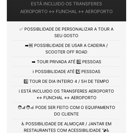
ESTÁ INCLUIDO OS TRANSFERES
AEROPORTO ↔️ FUNCHAL ↔️ AEROPORTO
✅ POSSIBLIDADE DE PERSONALIZAR A TOUR A
SEU GOSTO
➡️🆓 POSSIBLIDADE DE USAR A CADEIRA /
SCOOTER OFF ROAD
➡️ TOUR PRIVADA ATÉ 5️⃣ PESSOAS
ℹ️ POSSIBILIDADE ATÉ 7️⃣ PESSOAS
5️⃣ TOUR DE DIA INTEIRO 4 / 5H DE TEMPO
ℹ️ ESTÁ INCLUIDO OS TRANSFERES AEROPORTO
↔️ FUNCHAL ↔️ AEROPORTO
🧑‍🦼🧑‍🦽 PODE SER FEITO COM O EQUIPAMENTO
DO CLIENTE
♿ POSSIBILIDADE DE ALMOÇAR / JANTAR EM
RESTAURANTES COM ACESSIBILIDADE 🚾♿