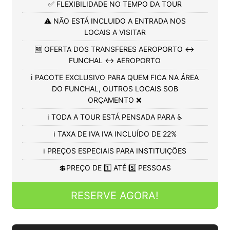
✅ FLEXIBILIDADE NO TEMPO DA TOUR
⚠️ NÃO ESTÁ INCLUIDO A ENTRADA NOS
LOCAIS A VISITAR
🆓 OFERTA DOS TRANSFERES AEROPORTO ↔️
FUNCHAL ↔️ AEROPORTO
ℹ️ PACOTE EXCLUSIVO PARA QUEM FICA NA ÁREA
DO FUNCHAL, OUTROS LOCAIS SOB
ORÇAMENTO ❌
ℹ️ TODA A TOUR ESTÁ PENSADA PARA ♿
ℹ️ TAXA DE IVA IVA INCLUÍDO DE 22%
ℹ️ PREÇOS ESPECIAIS PARA INSTITUIÇÕES
💲PREÇO DE 1️⃣ ATÉ 5️⃣ PESSOAS
RESERVE AGORA!