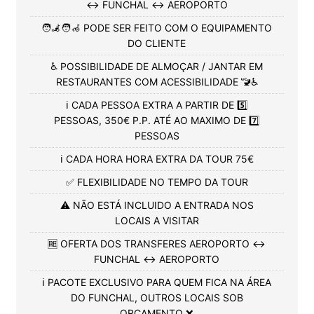
↔️ FUNCHAL ↔️ AEROPORTO
🧑‍🦼🧑‍🦽 PODE SER FEITO COM O EQUIPAMENTO
DO CLIENTE
♿ POSSIBILIDADE DE ALMOÇAR / JANTAR EM
RESTAURANTES COM ACESSIBILIDADE 🚾♿
ℹ️ CADA PESSOA EXTRA A PARTIR DE 5️⃣
PESSOAS, 350€ P.P. ATÉ AO MAXIMO DE 7️⃣
PESSOAS
ℹ️ CADA HORA HORA EXTRA DA TOUR 75€
✅ FLEXIBILIDADE NO TEMPO DA TOUR
⚠️ NÃO ESTÁ INCLUIDO A ENTRADA NOS
LOCAIS A VISITAR
🆓 OFERTA DOS TRANSFERES AEROPORTO ↔️
FUNCHAL ↔️ AEROPORTO
ℹ️ PACOTE EXCLUSIVO PARA QUEM FICA NA ÁREA
DO FUNCHAL, OUTROS LOCAIS SOB
ORÇAMENTO ❌