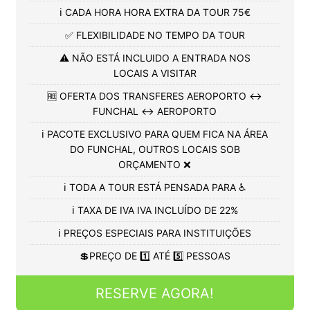
ℹ️ CADA HORA HORA EXTRA DA TOUR 75€
✅ FLEXIBILIDADE NO TEMPO DA TOUR
⚠️ NÃO ESTÁ INCLUIDO A ENTRADA NOS
LOCAIS A VISITAR
🆓 OFERTA DOS TRANSFERES AEROPORTO ↔️
FUNCHAL ↔️ AEROPORTO
ℹ️ PACOTE EXCLUSIVO PARA QUEM FICA NA ÁREA
DO FUNCHAL, OUTROS LOCAIS SOB
ORÇAMENTO ❌
ℹ️ TODA A TOUR ESTÁ PENSADA PARA ♿
ℹ️ TAXA DE IVA IVA INCLUÍDO DE 22%
ℹ️ PREÇOS ESPECIAIS PARA INSTITUIÇÕES
💲PREÇO DE 1️⃣ ATÉ 5️⃣ PESSOAS
RESERVE AGORA!