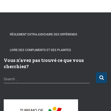
RÈGLEMENT EXTRAJUDICIAIRE DES DIFFÉRENDS
LIVRE DES COMPLIMENTS ET DES PLAINTES
Vous n’avez pas trouvé ce que vous
cherchiez?
S
Search …
e
a
r
c
h
f