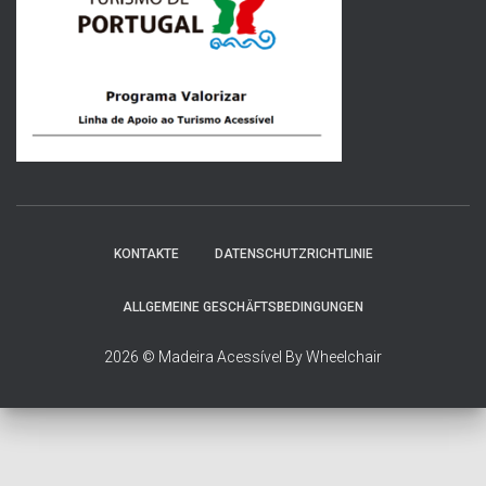
a
c
h
:
KONTAKTE
DATENSCHUTZRICHTLINIE
ALLGEMEINE GESCHÄFTSBEDINGUNGEN
2026 © Madeira Acessível By Wheelchair