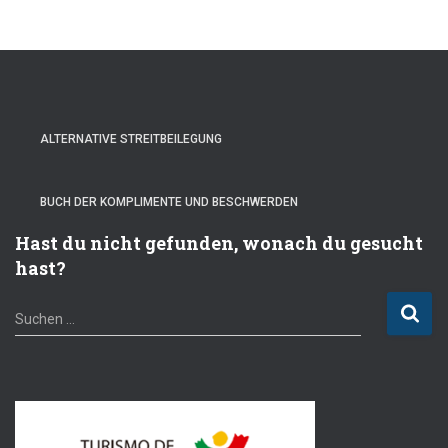
Beiträge
ALTERNATIVE STREITBEILEGUNG
BUCH DER KOMPLIMENTE UND BESCHWERDEN
Hast du nicht gefunden, wonach du gesucht
hast?
S
Suchen …
u
c
h
e
n
n