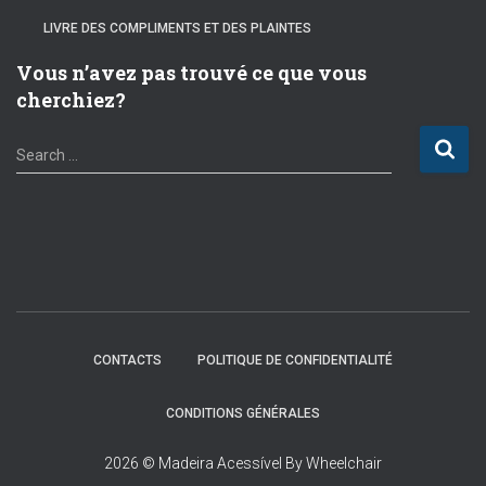
LIVRE DES COMPLIMENTS ET DES PLAINTES
Vous n’avez pas trouvé ce que vous
cherchiez?
S
Search …
e
a
r
c
h
f
o
r
:
CONTACTS
POLITIQUE DE CONFIDENTIALITÉ
CONDITIONS GÉNÉRALES
2026 © Madeira Acessível By Wheelchair