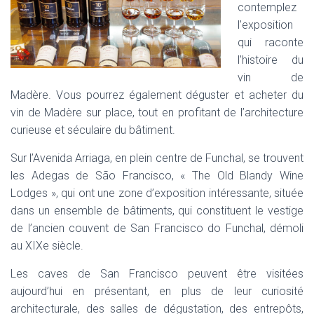
contemplez
I
l’exposition
G
A
qui raconte
T
l’histoire du
I
vin de
O
N
Madère. Vous pourrez également déguster et acheter du
vin de Madère sur place, tout en profitant de l’architecture
curieuse et séculaire du bâtiment.
Sur l’Avenida Arriaga, en plein centre de Funchal, se trouvent
les Adegas de São Francisco, « The Old Blandy Wine
Lodges », qui ont une zone d’exposition intéressante, située
dans un ensemble de bâtiments, qui constituent le vestige
de l’ancien couvent de San Francisco do Funchal, démoli
au XIXe siècle.
Les caves de San Francisco peuvent être visitées
aujourd’hui en présentant, en plus de leur curiosité
architecturale, des salles de dégustation, des entrepôts,