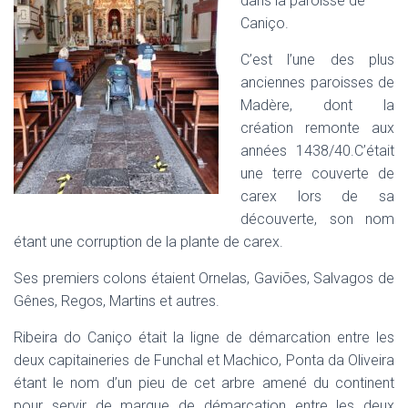
dans la paroisse de
I
Caniço.
G
A
C’est l’une des plus
T
anciennes paroisses de
I
O
Madère, dont la
N
création remonte aux
années 1438/40.C’était
une terre couverte de
carex lors de sa
découverte, son nom
étant une corruption de la plante de carex.
Ses premiers colons étaient Ornelas, Gaviões, Salvagos de
Gênes, Regos, Martins et autres.
Ribeira do Caniço était la ligne de démarcation entre les
deux capitaineries de Funchal et Machico, Ponta da Oliveira
étant le nom d’un pieu de cet arbre amené du continent
pour servir de marque de démarcation entre les deux