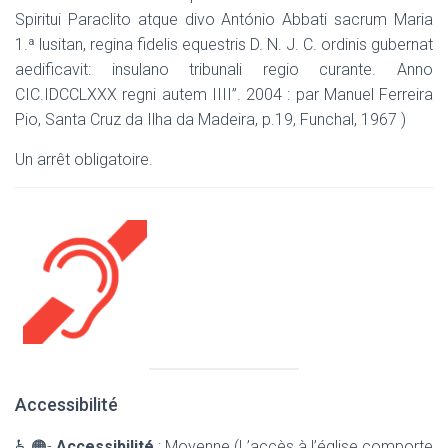
Spiritui Paraclito atque divo António Abbati sacrum Maria
1.ª lusitan, regina fidelis equestris D. N. J. C. ordinis gubernat
aedificavit: insulano tribunali regio curante. Anno
CIC.IDCCLXXX regni autem IIII”. 2004 : par Manuel Ferreira
Pio, Santa Cruz da Ilha da Madeira, p.19, Funchal, 1967 )
Un arrêt obligatoire.
Accessibilité
♿ 🟠-
Accessibilité
: Moyenne (L’accès à l’église comporte