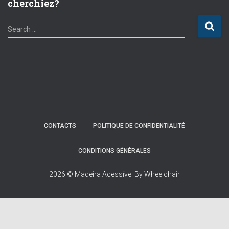
cherchiez?
S
Search …
e
a
r
c
h
f
o
r
:
CONTACTS
POLITIQUE DE CONFIDENTIALITÉ
CONDITIONS GÉNÉRALES
2026 © Madeira Acessível By Wheelchair