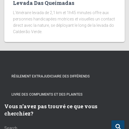
Levada Das Queimadas
L’itinéraire levada de 2,1 km et 1h45 minutes offre aux
personnes handicapées motrices et visuelles un contact
direct avec la nature, se déployant le long de la levada do
Caldeirão Verde.
RÈGLEMENT EXTRAJUDICIAIRE DES DIFFÉRENDS
LIVRE DES COMPLIMENTS ET DES PLAINTES
Vous n’avez pas trouvé ce que vous
cherchiez?
S
Search …