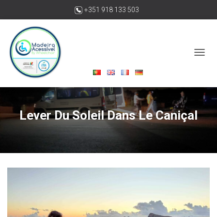
+351 918 133 503
madeiraacessivelbywheelchair@gmail.com
O
U
V
R
I
R
Lever Du Soleil Dans Le Caniçal
/
F
E
R
M
E
R
L
A
N
A
V