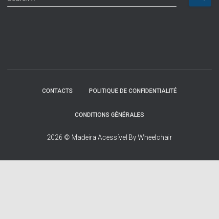
e
a
r
c
h
f
o
r
:
CONTACTS
POLITIQUE DE CONFIDENTIALITÉ
CONDITIONS GÉNÉRALES
2026 © Madeira Acessível By Wheelchair