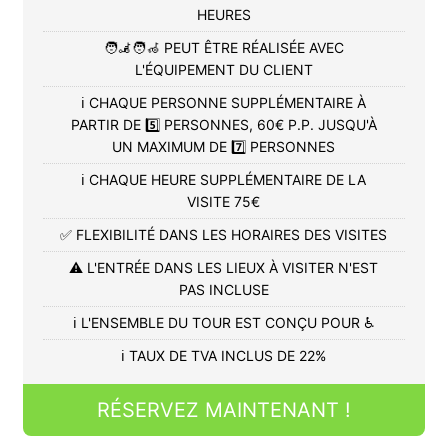
HEURES
🧑‍🦼🧑‍🦽 PEUT ÊTRE RÉALISÉE AVEC
L'ÉQUIPEMENT DU CLIENT
ℹ️ CHAQUE PERSONNE SUPPLÉMENTAIRE À
PARTIR DE 5️⃣ PERSONNES, 60€ P.P. JUSQU'À
UN MAXIMUM DE 7️⃣ PERSONNES
ℹ️ CHAQUE HEURE SUPPLÉMENTAIRE DE LA
VISITE 75€
✅ FLEXIBILITÉ DANS LES HORAIRES DES VISITES
⚠️ L'ENTRÉE DANS LES LIEUX À VISITER N'EST
PAS INCLUSE
ℹ️ L'ENSEMBLE DU TOUR EST CONÇU POUR ♿
ℹ️ TAUX DE TVA INCLUS DE 22%
RÉSERVEZ MAINTENANT !