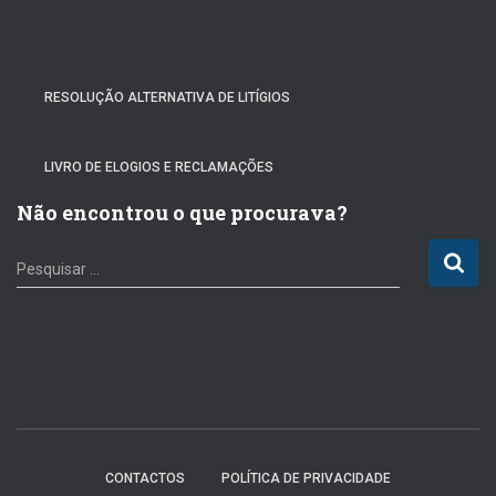
RESOLUÇÃO ALTERNATIVA DE LITÍGIOS
LIVRO DE ELOGIOS E RECLAMAÇÕES
Não encontrou o que procurava?
P
Pesquisar …
e
s
q
u
i
s
a
r
p
CONTACTOS
POLÍTICA DE PRIVACIDADE