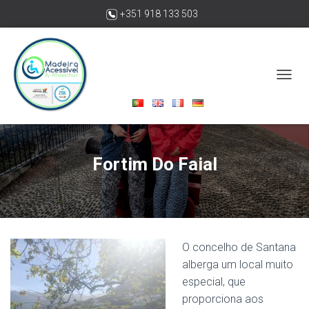
+351 918 133 503
madeiraacessivelbywheelchair@gmail.com
A
L
T
E
R
N
Fortim Do Faial
A
R
A
N
A
V
E
O concelho de Santana
G
alberga um local muito
A
especial, que
Ç
Ã
proporciona aos
O