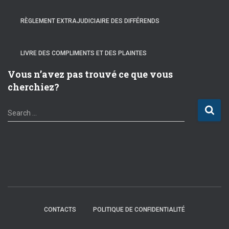
RÈGLEMENT EXTRAJUDICIAIRE DES DIFFÉRENDS
LIVRE DES COMPLIMENTS ET DES PLAINTES
Vous n’avez pas trouvé ce que vous
cherchiez?
S
Search …
e
a
r
c
h
f
o
r
:
CONTACTS
POLITIQUE DE CONFIDENTIALITÉ