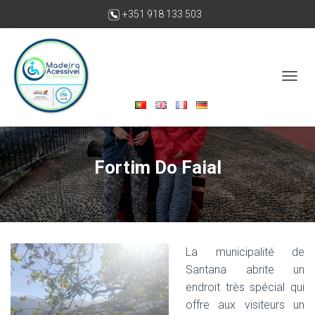
+351 918 133 503
madeiraacessivelbywheelchair@gmail.com
O
U
V
R
I
R
Fortim Do Faial
/
F
E
R
M
E
R
La municipalité de
L
Santana abrite un
A
endroit très spécial qui
N
A
offre aux visiteurs un
V