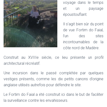
voyage dans le temps
I
et un paysage
G
A
époustouflant.
T
I
Il s’agit bien sûr du point
O
de vue Fortim do Faial,
N
l’un des sites
incontournables de la
côte nord de Madère.
Construit au XVIIIe siècle, ce lieu présente un profil
architectural récréatif.
Une incursion dans le passé complétée par quelques
vestiges présents, comme les dix petits canons d’origine
anglaise utilisés autrefois pour défendre le site.
Le Fortim do Faial a été construit ici dans le but de faciliter
la surveillance contre les envahisseurs.