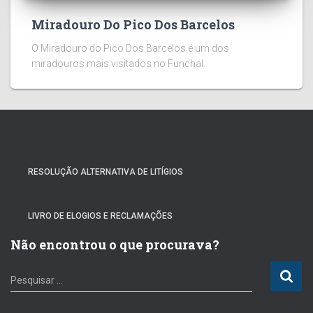
Miradouro Do Pico Dos Barcelos
O Miradouro do Pico Dos Barcelos é um dos
miradouros mais visitados no Funchal.
RESOLUÇÃO ALTERNATIVA DE LITÍGIOS
LIVRO DE ELOGIOS E RECLAMAÇÕES
Não encontrou o que procurava?
P
Pesquisar …
e
s