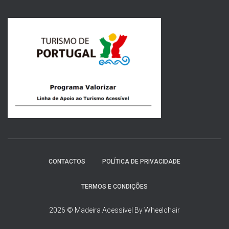
q
u
i
s
a
r
p
o
r
:
CONTACTOS
POLÍTICA DE PRIVACIDADE
TERMOS E CONDIÇÕES
2026 © Madeira Acessível By Wheelchair