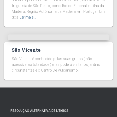
referida apenas como “Fortaleza do Pico”, localiza-se na
freguesia de São Pedro, concelho do Funchal, na ilha da
Madeira, Região Autónoma da Madeira, em Portugal. Um
dos
Ler mais…
São Vicente
São Vicente é conhecido pelas suas grutas ( não
acessível na totalidade ) mas poderá visitar os jardins
circunstantes e o Centro De Vulcanismo.
RESOLUÇÃO ALTERNATIVA DE LITÍGIOS