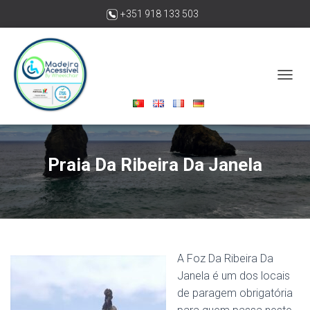
+351 918 133 503
madeiraacessivelbywheelchair@gmail.com
A
L
T
E
R
N
Praia Da Ribeira Da Janela
A
R
A
N
A
V
E
G
A Foz Da Ribeira Da
A
Janela é um dos locais
Ç
de paragem obrigatória
Ã
O