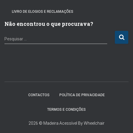
LIVRO DE ELOGIOS E RECLAMAÇÕES
Não encontrou o que procurava?
P
Pesquisar …
e
s
q
u
i
s
a
r
p
CONTACTOS
POLÍTICA DE PRIVACIDADE
o
r
TERMOS E CONDIÇÕES
:
2026 © Madeira Acessível By Wheelchair