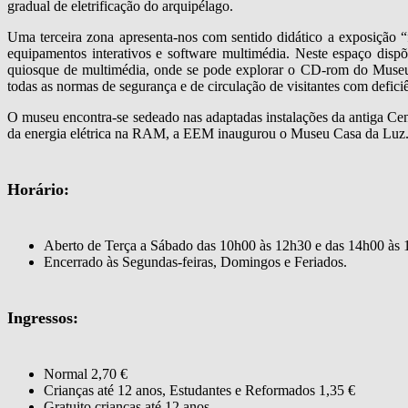
gradual de eletrificação do arquipélago.
Uma terceira zona apresenta-nos com sentido didático a exposição “f
equipamentos interativos e software multimédia. Neste espaço dispõ
quiosque de multimédia, onde se pode explorar o CD-rom do Museu. 
todas as normas de segurança e de circulação de visitantes com defici
O museu encontra-se sedeado nas adaptadas instalações da antiga Ce
da energia elétrica na RAM, a EEM inaugurou o Museu Casa da Luz
Horário:
Aberto de Terça a Sábado das 10h00 às 12h30 e das 14h00 às
Encerrado às Segundas-feiras, Domingos e Feriados.
Ingressos:
Normal 2,70 €
Crianças até 12 anos, Estudantes e Reformados 1,35 €
Gratuito crianças até 12 anos