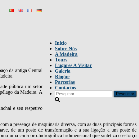
Início
Sobre Nós
A Madeira
Tours
Lugares A Visitar
aço da antiga Central
Galeria
adeira.
Blogue
Parcerias
dade pública um setor
Contactos
uipélago da Madeira. A
Pesquisar
.
por:
nchal e seu respetivo
, com a presença de maquinaria diversa, com as duas principais formas
 nave, de um posto de transformação e a sua ligação a um poste de
como uma carta oro-hidrográfica tridimensional que sintetiza o esforço