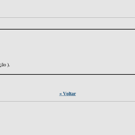
ção ).
« Voltar