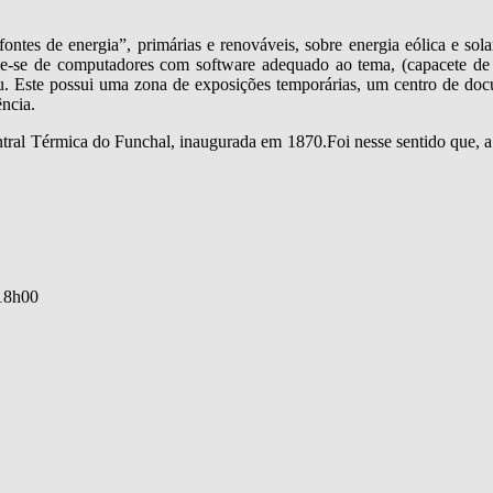
ontes de energia”, primárias e renováveis, sobre energia eólica e sol
e-se de computadores com software adequado ao tema, (capacete de rea
Este possui uma zona de exposições temporárias, um centro de docum
ência.
ntral Térmica do Funchal, inaugurada em 1870.Foi nesse sentido que, 
.
 18h00