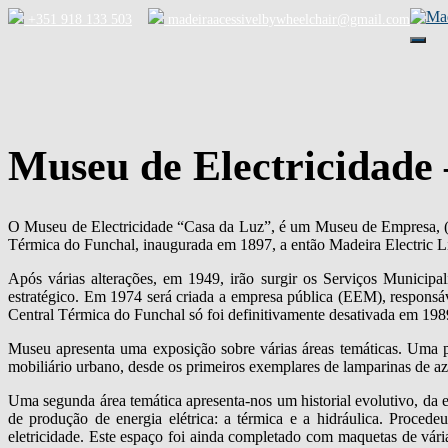
+351 918 133 503
madeiraacessivelbywheelchair@gmail.com
Alter
a
nave
Museu de Electricidade
O Museu de Electricidade “Casa da Luz”, é um Museu de Empresa, (E
Térmica do Funchal, inaugurada em 1897, a então Madeira Electric Li
Após várias alterações, em 1949, irão surgir os Serviços Municipal
estratégico. Em 1974 será criada a empresa pública (EEM), responsáv
Central Térmica do Funchal só foi definitivamente desativada em 198
Museu apresenta uma exposição sobre várias áreas temáticas. Uma pr
mobiliário urbano, desde os primeiros exemplares de lamparinas de aze
Uma segunda área temática apresenta-nos um historial evolutivo, da e
de produção de energia elétrica: a térmica e a hidráulica. Proce
eletricidade. Este espaço foi ainda completado com maquetas de várias