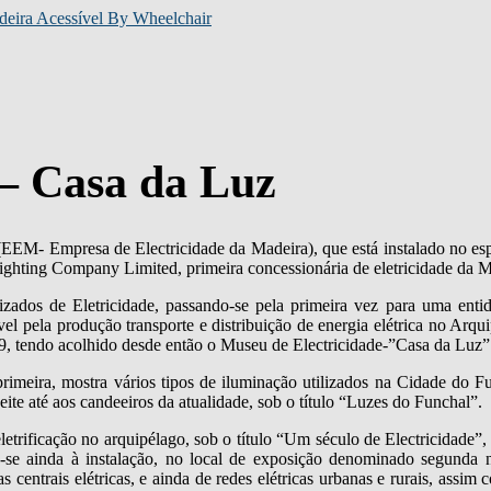
nar
gação
 – Casa da Luz
EM- Empresa de Electricidade da Madeira), que está instalado no esp
ghting Company Limited, primeira concessionária de eletricidade da M
izados de Eletricidade, passando-se pela primeira vez para uma enti
el pela produção transporte e distribuição de energia elétrica no Arq
9, tendo acolhido desde então o Museu de Electricidade-”Casa da Luz”
imeira, mostra vários tipos de iluminação utilizados na Cidade do Fu
ite até aos candeeiros da atualidade, sob o título “Luzes do Funchal”.
letrificação no arquipélago, sob o título “Um século de Electricidade”
deu-se ainda à instalação, no local de exposição denominado segunda
 centrais elétricas, e ainda de redes elétricas urbanas e rurais, assim 