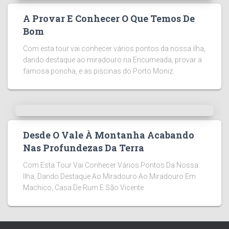
A Provar E Conhecer O Que Temos De
Bom
Com esta tour vai conhecer vários pontos da nossa ilha,
dando destaque ao miradouro na Encumeada, provar a
famosa poncha, e as piscinas do Porto Moniz.
Desde O Vale À Montanha Acabando
Nas Profundezas Da Terra
Com Esta Tour Vai Conhecer Vários Pontos Da Nossa
Ilha, Dando Destaque Ao Miradouro Ao Miradouro Em
Machico, Casa De Rum E São Vicente