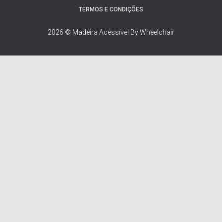
r
TERMOS E CONDIÇÕES
:
2026 © Madeira Acessível By Wheelchair