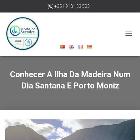
+351 918 133 503
madeiraacessivelbywheelchair@gmail.com
A
L
T
E
R
N
Conhecer A Ilha Da Madeira Num
A
R
Dia Santana E Porto Moniz
A
N
A
V
E
G
A
Ç
Ã
O