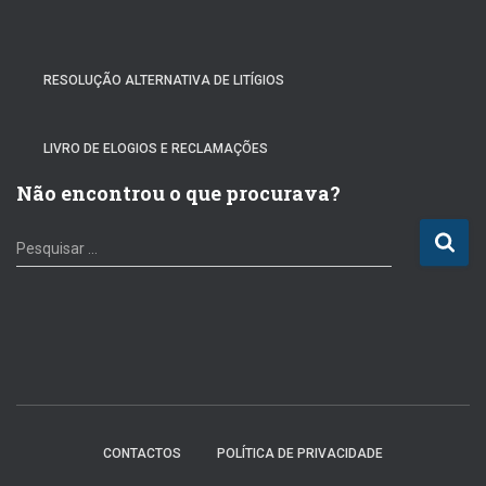
RESOLUÇÃO ALTERNATIVA DE LITÍGIOS
LIVRO DE ELOGIOS E RECLAMAÇÕES
Não encontrou o que procurava?
P
Pesquisar …
e
s
q
u
i
s
a
r
p
CONTACTOS
POLÍTICA DE PRIVACIDADE
o