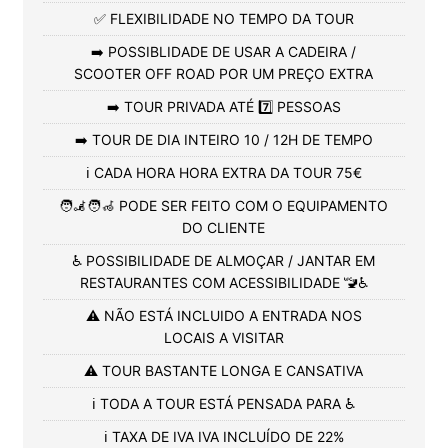
✅ FLEXIBILIDADE NO TEMPO DA TOUR
➡️ POSSIBLIDADE DE USAR A CADEIRA /
SCOOTER OFF ROAD POR UM PREÇO EXTRA
➡️ TOUR PRIVADA ATÉ 7️⃣ PESSOAS
➡️ TOUR DE DIA INTEIRO 10 / 12H DE TEMPO
ℹ️ CADA HORA HORA EXTRA DA TOUR 75€
🧑‍🦼🧑‍🦽 PODE SER FEITO COM O EQUIPAMENTO
DO CLIENTE
♿ POSSIBILIDADE DE ALMOÇAR / JANTAR EM
RESTAURANTES COM ACESSIBILIDADE 🚾♿
⚠️ NÃO ESTÁ INCLUIDO A ENTRADA NOS
LOCAIS A VISITAR
⚠️ TOUR BASTANTE LONGA E CANSATIVA
ℹ️ TODA A TOUR ESTÁ PENSADA PARA ♿
ℹ️ TAXA DE IVA IVA INCLUÍDO DE 22%