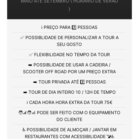
MAIO ATÉ SETEMBRO ( HORÁRIO DE VERÃO
)
ℹ️ PREÇO PARA 7️⃣ PESSOAS
✅ POSSIBLIDADE DE PERSONALIZAR A TOUR A
SEU GOSTO
✅ FLEXIBILIDADE NO TEMPO DA TOUR
➡️ POSSIBLIDADE DE USAR A CADEIRA /
SCOOTER OFF ROAD POR UM PREÇO EXTRA
➡️ TOUR PRIVADA ATÉ 7️⃣ PESSOAS
➡️ TOUR DE DIA INTEIRO 10 / 12H DE TEMPO
ℹ️ CADA HORA HORA EXTRA DA TOUR 75€
🧑‍🦼🧑‍🦽 PODE SER FEITO COM O EQUIPAMENTO
DO CLIENTE
♿ POSSIBILIDADE DE ALMOÇAR / JANTAR EM
RESTAURANTES COM ACESSIBILIDADE 🚾♿