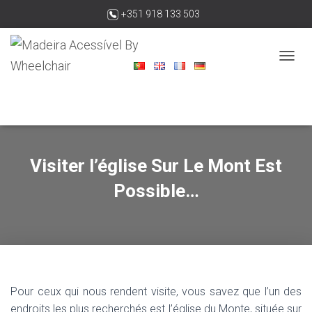
+351 918 133 503
madeiraacessivelbywheelchair@gmail.com
O
U
V
R
I
R
/
F
Visiter l’église Sur Le Mont Est
E
Possible…
R
M
E
R
L
A
N
A
Pour ceux qui nous rendent visite, vous savez que l’un des
V
I
endroits les plus recherchés est l’église du Monte, située sur