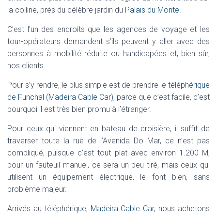
G
la colline, près du célèbre jardin du
Palais du Monte.
A
T
C’est l’un des endroits que les agences de voyage et les
I
tour-opérateurs demandent s’ils peuvent y aller avec des
O
N
personnes à mobilité réduite ou handicapées et, bien sûr,
nos clients.
Pour s’y rendre, le plus simple est de prendre le
téléphérique
de Funchal
(Madeira Cable Car)
, parce que c’est facile, c’est
pourquoi il est très bien promu à l’étranger.
Pour ceux qui viennent en bateau de croisière, il suffit de
traverser toute la rue de l’Avenida Do Mar, ce n’est pas
compliqué, puisque c’est tout plat avec environ 1.200 M,
pour un fauteuil manuel, ce sera un peu tiré, mais ceux qui
utilisent un équipement électrique, le font bien, sans
problème majeur.
Arrivés au téléphériqu
e, Madeira Cable Car
, nous achetons