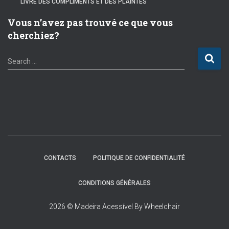
LIVRE DES COMPLIMENTS ET DES PLAINTES
Vous n’avez pas trouvé ce que vous
cherchiez?
S
Search …
e
a
r
c
h
f
o
r
:
CONTACTS
POLITIQUE DE CONFIDENTIALITÉ
CONDITIONS GÉNÉRALES
2026 © Madeira Acessível By Wheelchair