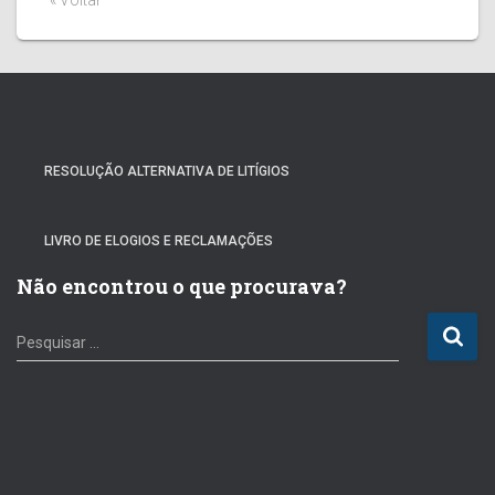
« Voltar
RESOLUÇÃO ALTERNATIVA DE LITÍGIOS
LIVRO DE ELOGIOS E RECLAMAÇÕES
Não encontrou o que procurava?
P
Pesquisar …
e
s
q
u
i
s