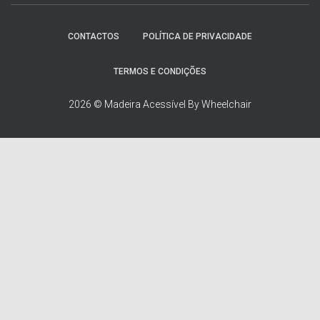
a
r
p
CONTACTOS
POLÍTICA DE PRIVACIDADE
o
r
TERMOS E CONDIÇÕES
:
2026 © Madeira Acessível By Wheelchair