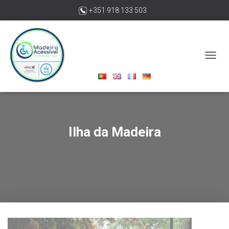
+351 918 133 503
madeiraacessivelbywheelchair@gmail.com
A
L
T
E
R
N
A
Ilha da Madeira
R
A
N
A
V
E
G
A
Ç
Ã
O