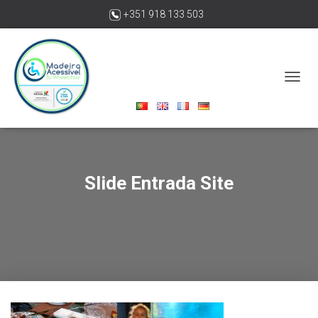
+351 918 133 503
madeiraacessivelbywheelchair@gmail.com
A
L
T
E
R
N
A
Slide Entrada Site
R
A
N
A
V
E
G
A
Ç
Ã
O