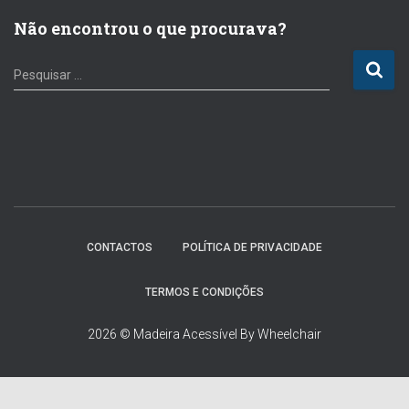
Não encontrou o que procurava?
P
Pesquisar …
e
s
q
u
i
s
a
r
p
CONTACTOS
POLÍTICA DE PRIVACIDADE
o
r
TERMOS E CONDIÇÕES
:
2026 © Madeira Acessível By Wheelchair