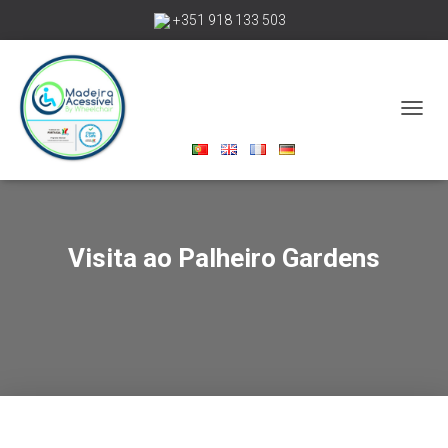
+351 918 133 503
madeiraacessivelbywheelchair@gmail.com
A
L
T
E
R
N
A
Visita ao Palheiro Gardens
R
A
N
A
V
E
G
A
Ç
Ã
O