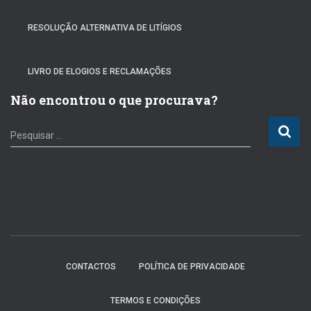
RESOLUÇÃO ALTERNATIVA DE LITÍGIOS
LIVRO DE ELOGIOS E RECLAMAÇÕES
Não encontrou o que procurava?
P
Pesquisar …
e
s
q
u
i
s
a
r
p
CONTACTOS
POLÍTICA DE PRIVACIDADE
o
r
TERMOS E CONDIÇÕES