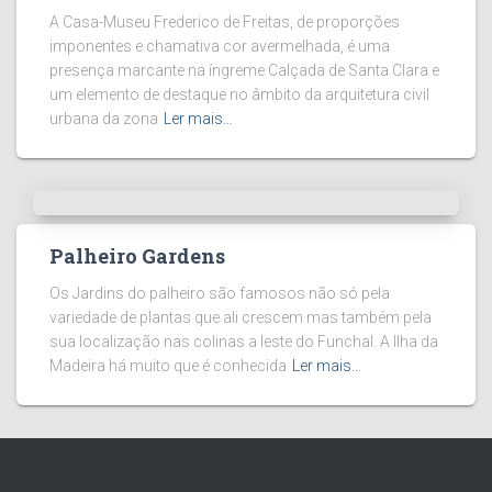
A Casa-Museu Frederico de Freitas, de proporções
imponentes e chamativa cor avermelhada, é uma
presença marcante na íngreme Calçada de Santa Clara e
um elemento de destaque no âmbito da arquitetura civil
urbana da zona
Ler mais…
Palheiro Gardens
Os Jardins do palheiro são famosos não só pela
variedade de plantas que ali crescem mas também pela
sua localização nas colinas a leste do Funchal. A Ilha da
Madeira há muito que é conhecida
Ler mais…