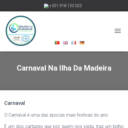
+351 918 133 503
madeiraacessivelbywheelchair@gmail.com
A
L
T
E
R
N
Carnaval Na Ilha Da Madeira
A
R
A
N
A
V
E
Carnaval
G
A
O Carnaval é uma das épocas mais festivas do ano.
Ç
Ã
É um dos cartazes que por quem nos visita, traz um brilho
O