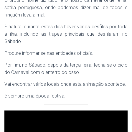
O próprio nome diz tudo, é o nosso carnaval onde reina
satira portuguesa, onde podemos dizer mal de todos e
ninguém leva a mal.
É natural durante estes dias haver vários desfiles por toda
a ilha, incluindo as trupes principais que desfilaram no
Sábado.
Procure informar se nas entidades oficiais.
Por fim, no Sábado, depois da terça feira, fecha-se o ciclo
do Carnaval com o enterro do osso.
Vai encontrar vários locais onde esta animação acontece.
é sempre uma época festiva.