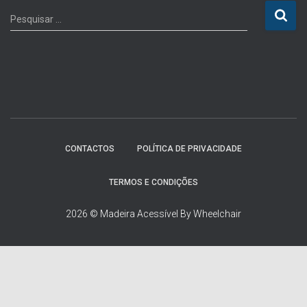
P
Pesquisar …
e
s
q
u
i
s
a
r
p
CONTACTOS
POLÍTICA DE PRIVACIDADE
o
r
TERMOS E CONDIÇÕES
:
2026 © Madeira Acessível By Wheelchair