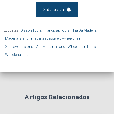
Subscreva
Etiquetas:
DisableTours
HandicapTours
Ilha Da Madeira
Madeira Island
madeiraacessivelbywheelchair
ShoreExcursions
VisitMadeiraIsland
Wheelchair Tours
WheelchairLife
Artigos Relacionados