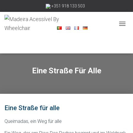
+351 918 133 503
madeiraacessivelbywheelchair@gmail.com
N
A
V
I
G
A
T
I
Eine Straße Für Alle
O
N
U
M
S
C
Eine Straße für alle
H
A
L
Queimadas, ein Weg für alle
T
E