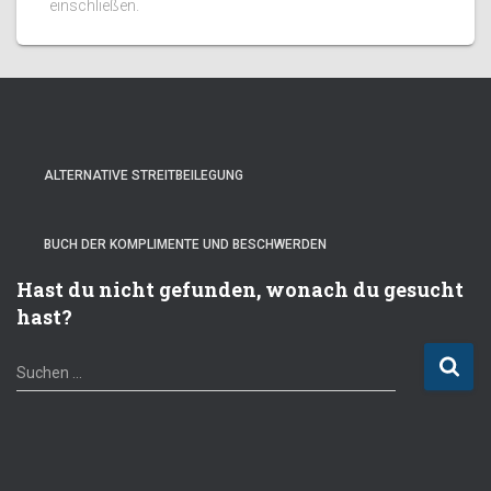
einschließen.
ALTERNATIVE STREITBEILEGUNG
BUCH DER KOMPLIMENTE UND BESCHWERDEN
Hast du nicht gefunden, wonach du gesucht
hast?
S
Suchen …
u
c
h
e
n