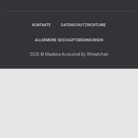
n
a
c
h
KONTAKTE
DATENSCHUTZRICHTLINIE
:
ALLGEMEINE GESCHÄFTSBEDINGUNGEN
2026 © Madeira Acessível By Wheelchair