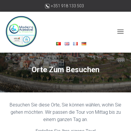
+351 918 133 503
madeiraacessivelbywheelchair@gmail.com
N
A
V
I
G
A
Orte Zum Besuchen
T
I
O
N
U
M
S
Besuchen Sie diese Orte, Sie können wählen, wohin Sie
C
gehen möchten. Wir passen die Tour von Mittag bis zu
H
einem ganzen Tag an.
A
L
T