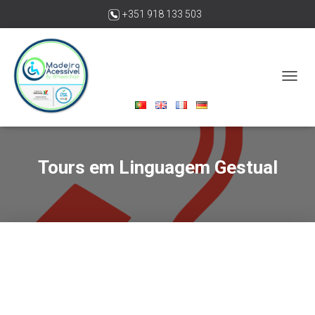
+351 918 133 503
madeiraacessivelbywheelchair@gmail.com
A
L
T
E
R
N
Tours em Linguagem Gestual
A
R
A
N
A
V
E
G
A
Ç
Ã
O