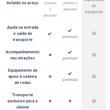
Incluído no preço
(mínimo
(mínimo 2
do
2
pessoas)
transporte
pessoas)
Ajuda na entrada
✔️
e saída do
✔️
☑️
(partilhado)
transporte
Acompanhamento
✔️
❌
☑️
nas atrações
(partilhado)
Equipamento de
✔️
apoio à cadeira
❌
☑️
(partilhado)
de rodas
Transporte
exclusivo para o
❌
❌
☑️
cliente