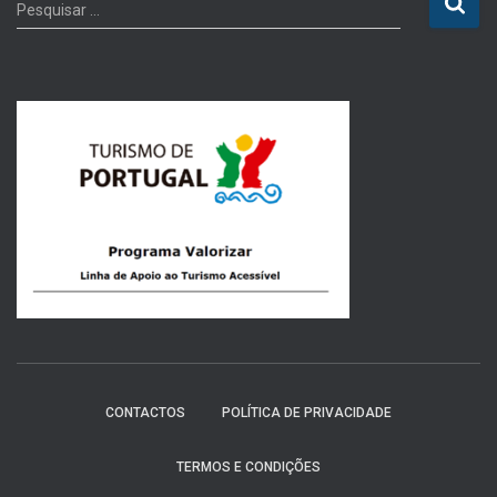
P
Pesquisar …
e
s
q
u
i
s
a
r
p
o
r
:
CONTACTOS
POLÍTICA DE PRIVACIDADE
TERMOS E CONDIÇÕES