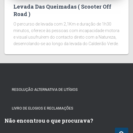
Levada Das Queimadas ( Scooter Off
Road )
O percurso de levada com 2,1Km e duração de 1h30
minutos, oferece às pessoas com incapacidade motora
e visual usufruírem do contacto direto com a Natureza,
desenrolando-se ao longo da levada do Caldeirão Verde.
RESOLUÇÃO ALTERNATIVA DE LITÍGIOS
LIVRO DE ELOGIOS E RECLAMAÇÕES
Não encontrou o que procurava?