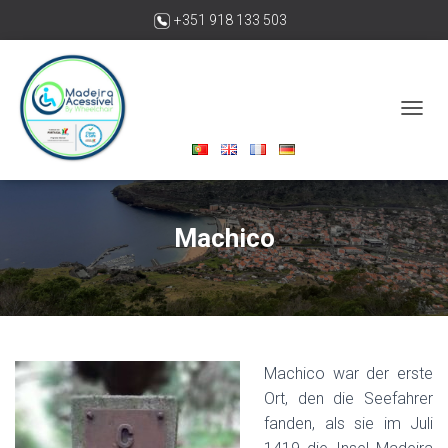
+351 918 133 503
madeiraacessivelbywheelchair@gmail.com
N
A
V
I
G
A
Machico
T
I
O
N
U
M
S
C
Machico war der erste
H
Ort, den die Seefahrer
A
fanden, als sie im Juli
L
T