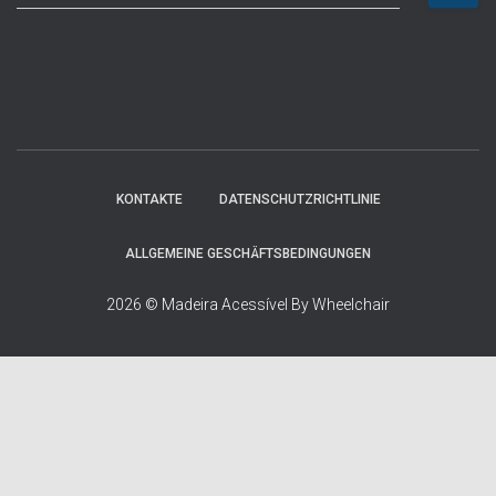
u
c
h
e
n
n
a
c
h
KONTAKTE
DATENSCHUTZRICHTLINIE
:
ALLGEMEINE GESCHÄFTSBEDINGUNGEN
2026 © Madeira Acessível By Wheelchair