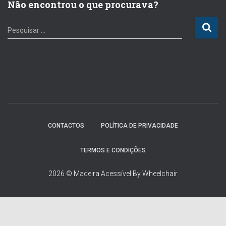
Não encontrou o que procurava?
P
Pesquisar …
e
s
q
u
i
s
a
r
p
CONTACTOS
POLÍTICA DE PRIVACIDADE
o
r
TERMOS E CONDIÇÕES
:
2026 © Madeira Acessível By Wheelchair