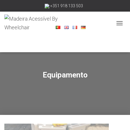
+351 918 133 503
madeiraacessivelbywheelchair@gmail.com
A
L
T
E
R
N
A
R
A
Equipamento
N
A
V
E
G
A
Ç
Ã
O