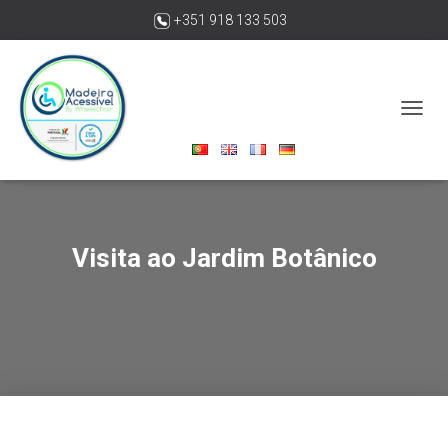
+351 918 133 503
madeiraacessivelbywheelchair@gmail.com
A
L
T
E
R
N
A
Visita ao Jardim Botânico
R
A
N
A
V
E
G
A
Ç
Ã
O