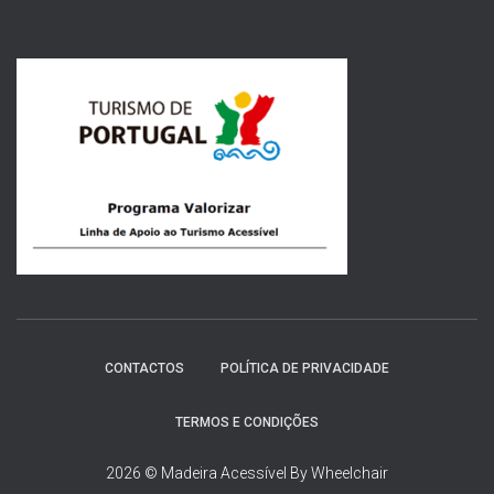
s
q
u
i
s
a
r
p
o
r
:
CONTACTOS
POLÍTICA DE PRIVACIDADE
TERMOS E CONDIÇÕES
2026 © Madeira Acessível By Wheelchair