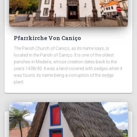
Pfarrkirche Von Caniço
The Parish Church of Caniço, as its name says, is
located in the Parish of Caniço. It is one of the oldest
parishes in Madeira, whose creation dates back to the
years 1438/40. It was a land covered with sedges when it
was found, its name being a corruption of the sedge
plant.