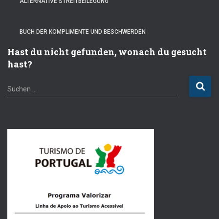
ALTERNATIVE STREITBEILEGUNG
BUCH DER KOMPLIMENTE UND BESCHWERDEN
Hast du nicht gefunden, wonach du gesucht
hast?
S
Suchen …
u
c
h
e
n
n
a
c
h
: