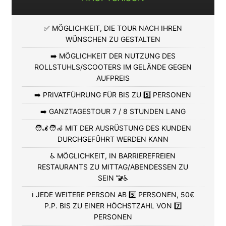
✅ MÖGLICHKEIT, DIE TOUR NACH IHREN
WÜNSCHEN ZU GESTALTEN
➡️ MÖGLICHKEIT DER NUTZUNG DES
ROLLSTUHLS/SCOOTERS IM GELÄNDE GEGEN
AUFPREIS
➡️ PRIVATFÜHRUNG FÜR BIS ZU 5️⃣ PERSONEN
➡️ GANZTAGESTOUR 7 / 8 STUNDEN LANG
🧑‍🦼🧑‍🦽 MIT DER AUSRÜSTUNG DES KUNDEN
DURCHGEFÜHRT WERDEN KANN
♿ MÖGLICHKEIT, IN BARRIEREFREIEN
RESTAURANTS ZU MITTAG/ABENDESSEN ZU
SEIN 🚾♿
ℹ️ JEDE WEITERE PERSON AB 5️⃣ PERSONEN, 50€
P.P. BIS ZU EINER HÖCHSTZAHL VON 7️⃣
PERSONEN