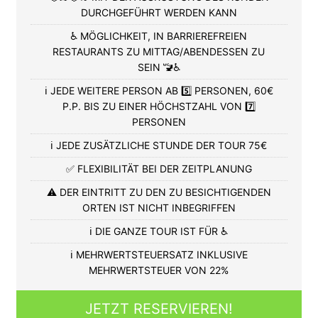
DURCHGEFÜHRT WERDEN KANN
♿ MÖGLICHKEIT, IN BARRIEREFREIEN
RESTAURANTS ZU MITTAG/ABENDESSEN ZU
SEIN 🚾♿
ℹ️ JEDE WEITERE PERSON AB 5️⃣ PERSONEN, 60€
P.P. BIS ZU EINER HÖCHSTZAHL VON 7️⃣
PERSONEN
ℹ️ JEDE ZUSÄTZLICHE STUNDE DER TOUR 75€
✅ FLEXIBILITÄT BEI DER ZEITPLANUNG
⚠️ DER EINTRITT ZU DEN ZU BESICHTIGENDEN
ORTEN IST NICHT INBEGRIFFEN
ℹ️ DIE GANZE TOUR IST FÜR ♿
ℹ️ MEHRWERTSTEUERSATZ INKLUSIVE
MEHRWERTSTEUER VON 22%
JETZT RESERVIEREN!