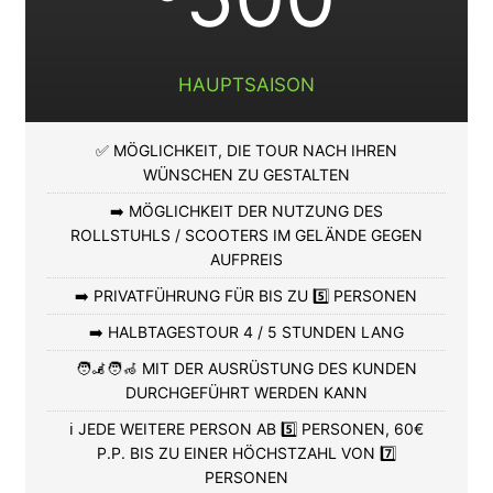
HAUPTSAISON
✅ MÖGLICHKEIT, DIE TOUR NACH IHREN
WÜNSCHEN ZU GESTALTEN
➡️ MÖGLICHKEIT DER NUTZUNG DES
ROLLSTUHLS / SCOOTERS IM GELÄNDE GEGEN
AUFPREIS
➡️ PRIVATFÜHRUNG FÜR BIS ZU 5️⃣ PERSONEN
➡️ HALBTAGESTOUR 4 / 5 STUNDEN LANG
🧑‍🦼🧑‍🦽 MIT DER AUSRÜSTUNG DES KUNDEN
DURCHGEFÜHRT WERDEN KANN
ℹ️ JEDE WEITERE PERSON AB 5️⃣ PERSONEN, 60€
P.P. BIS ZU EINER HÖCHSTZAHL VON 7️⃣
PERSONEN