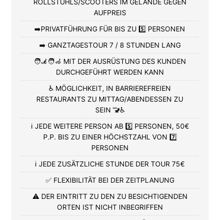
ROLLSTUHLS/SCOOTERS IM GELÄNDE GEGEN
AUFPREIS
➡️PRIVATFÜHRUNG FÜR BIS ZU 5️⃣ PERSONEN
➡️ GANZTAGESTOUR 7 / 8 STUNDEN LANG
🧑‍🦼🧑‍🦽 MIT DER AUSRÜSTUNG DES KUNDEN
DURCHGEFÜHRT WERDEN KANN
♿ MÖGLICHKEIT, IN BARRIEREFREIEN
RESTAURANTS ZU MITTAG/ABENDESSEN ZU
SEIN 🚾♿
ℹ️ JEDE WEITERE PERSON AB 5️⃣ PERSONEN, 50€
P.P. BIS ZU EINER HÖCHSTZAHL VON 7️⃣
PERSONEN
ℹ️ JEDE ZUSÄTZLICHE STUNDE DER TOUR 75€
✅ FLEXIBILITÄT BEI DER ZEITPLANUNG
⚠️ DER EINTRITT ZU DEN ZU BESICHTIGENDEN
ORTEN IST NICHT INBEGRIFFEN