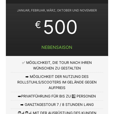
JANUAR, FEBRUAR, MÄRZ, OKTOBER UND NOVEMBER
500
€
NEBENSAISON
✅ MÖGLICHKEIT, DIE TOUR NACH IHREN
WÜNSCHEN ZU GESTALTEN
➡️ MÖGLICHKEIT DER NUTZUNG DES
ROLLSTUHLS/SCOOTERS IM GELÄNDE GEGEN
AUFPREIS
➡️PRIVATFÜHRUNG FÜR BIS ZU 5️⃣ PERSONEN
➡️ GANZTAGESTOUR 7 / 8 STUNDEN LANG
🧑‍🦼🧑‍🦽 MIT DER AUSRÜSTUNG DES KUNDEN