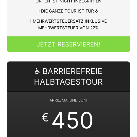
ORTEN IST NICHT INBEGRIFFEN
ℹ️ DIE GANZE TOUR IST FÜR ♿
ℹ️ MEHRWERTSTEUERSATZ INKLUSIVE
MEHRWERTSTEUER VON 22%
JETZT RESERVIEREN!
♿ BARRIEREFREIE
HALBTAGESTOUR
APRIL, MAI UND JUNI
450
€