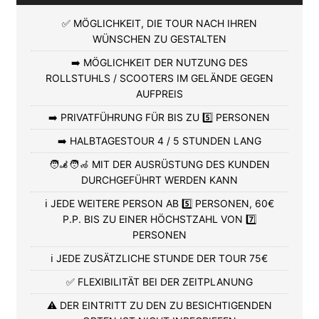
✅ MÖGLICHKEIT, DIE TOUR NACH IHREN
WÜNSCHEN ZU GESTALTEN
➡️ MÖGLICHKEIT DER NUTZUNG DES
ROLLSTUHLS / SCOOTERS IM GELÄNDE GEGEN
AUFPREIS
➡️ PRIVATFÜHRUNG FÜR BIS ZU 5️⃣ PERSONEN
➡️ HALBTAGESTOUR 4 / 5 STUNDEN LANG
🧑‍🦼🧑‍🦽 MIT DER AUSRÜSTUNG DES KUNDEN
DURCHGEFÜHRT WERDEN KANN
ℹ️ JEDE WEITERE PERSON AB 5️⃣ PERSONEN, 60€
P.P. BIS ZU EINER HÖCHSTZAHL VON 7️⃣
PERSONEN
ℹ️ JEDE ZUSÄTZLICHE STUNDE DER TOUR 75€
✅ FLEXIBILITÄT BEI DER ZEITPLANUNG
⚠️ DER EINTRITT ZU DEN ZU BESICHTIGENDEN