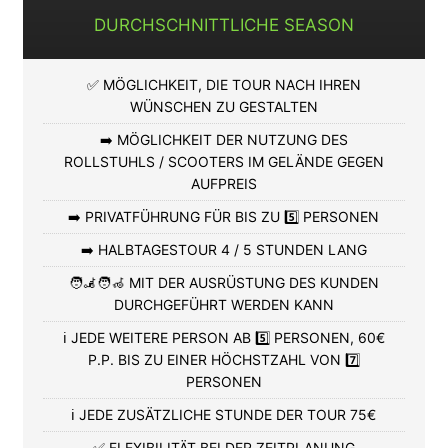
DURCHSCHNITTLICHE SEASON
✅ MÖGLICHKEIT, DIE TOUR NACH IHREN
WÜNSCHEN ZU GESTALTEN
➡️ MÖGLICHKEIT DER NUTZUNG DES
ROLLSTUHLS / SCOOTERS IM GELÄNDE GEGEN
AUFPREIS
➡️ PRIVATFÜHRUNG FÜR BIS ZU 5️⃣ PERSONEN
➡️ HALBTAGESTOUR 4 / 5 STUNDEN LANG
🧑‍🦼🧑‍🦽 MIT DER AUSRÜSTUNG DES KUNDEN
DURCHGEFÜHRT WERDEN KANN
ℹ️ JEDE WEITERE PERSON AB 5️⃣ PERSONEN, 60€
P.P. BIS ZU EINER HÖCHSTZAHL VON 7️⃣
PERSONEN
ℹ️ JEDE ZUSÄTZLICHE STUNDE DER TOUR 75€
✅ FLEXIBILITÄT BEI DER ZEITPLANUNG