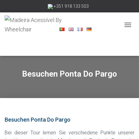
+351 918 133 503
madeiraacessivelbywheelchair@gmail.com
N
A
V
I
G
A
T
I
Besuchen Ponta Do Pargo
O
N
U
M
S
C
H
A
Besuchen Ponta Do Pargo
L
T
Bei dieser Tour lernen Sie verschiedene Punkte unserer
E