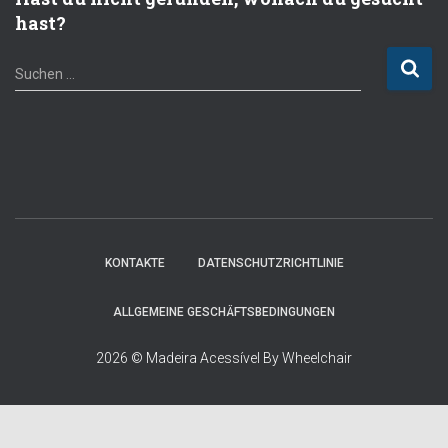
hast?
S
Suchen …
u
c
h
e
n
n
a
c
h
KONTAKTE
DATENSCHUTZRICHTLINIE
:
ALLGEMEINE GESCHÄFTSBEDINGUNGEN
2026 © Madeira Acessível By Wheelchair